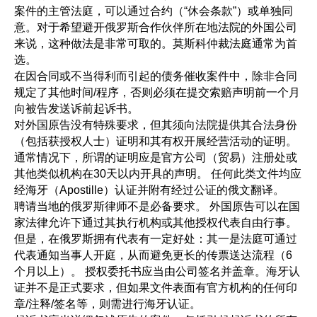
案件的主管法庭，可以通过合约（“休会条款”）或单独同
意。对于希望避开俄罗斯合作伙伴所在地法院的外国公司
来说，这种做法是非常可取的。莫斯科仲裁法庭通常为首
选。
在因合同或不当得利而引起的债务催收案件中，除非合同
规定了其他时间/程序，否则必须在提交索赔声明前一个月
向被告发送诉前起诉书。
对外国原告没有特殊要求，但其须向法院提供其合法身份
（包括获授权人士）证明和其有权开展经营活动的证明。
通常情况下，所谓的证明应是官方公司（贸易）注册处或
其他类似机构在30天以内开具的声明。 任何此类文件均应
经海牙（Apostille）认证并附有经过公证的俄文翻译。
聘请当地的俄罗斯律师不是必备要求。 外国原告可以在国
家法律允许下通过其执行机构或其他授权代表自由行事。
但是，在俄罗斯拥有代表有一定好处：其一是法庭可通过
代表通知当事人开庭，从而避免更长的传票送达流程（6
个月以上）。 授权委托书应当由公司签名并盖章。海牙认
证并不是正式要求，但如果文件表面有官方机构的任何印
章/注释/签名等，则需进行海牙认证。