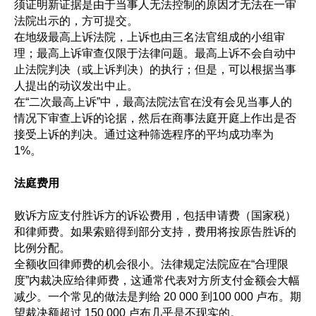
须证明新证据是由于当事人无法控制的原因才无法在一审
法院出示的，方可提交。
在地级最高上诉法院，上诉也由三名法官组成的小组审
理；最高上诉审查仅限于法律问题。最高上诉不会自动中
止法院判决（或上诉判决）的执行；但是，可以根据当事
人提出的动议发出中止。
在“二次最高上诉”中，最高法院法官在没有会见当事人的
情况下审查上诉的论据，然后在商事法庭开庭上作出是否
接受上诉的判决。通过这种筛选程序的平均成功率为
1%。
法庭费用
败诉方应支付胜诉方的诉讼费用，包括申请费（国家税）
和律师费。如果索赔得到部分支持，费用将按原告胜诉的
比例分配。
全额收回律师费的机会很小。法律规定法院应在“合理限
度”内裁决应给律师费，这通常代表对方所支付金额会大幅
减少。一个常见的做法是判给 20 000 到100 000 卢布。期
望裁决额超过 150 000 卢布几乎是不现实的。