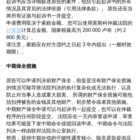
起诉书应当详细叙述原告的案件，包括引起起诉书的所有
情况及其背后的法律依据（引用法律条款）。 原告还应当
将所有证据与起诉书一并提交。
申请费用取决于索赔金额。 您可以使用莫斯科仲裁法院的
计算器
计算总金额。国家税最高为 200 000 卢布（约 2
800 美元）。
请注意，索赔应在对方违约之日起 3 年内提出（一般时效
期限）。
中期保全措施
原告可以申请判决前财产保全，前提是没有财产保全措施
的情况可能导致法院判决的执行复杂化或无法执行，以及
防止对当事人造成重大损害。 所谓的财产保全措施可能包
括扣押被告的金钱及其他财产、初步禁令或者其他措施。
中期财产保全申请可以与起诉书一起提交，也可以在仲裁
程序的任何阶段提交。 法院应在一天内审查该申请，审查
结果可能是下发中期命令或驳回该申请。 中期命令与法院
判决一样由联邦法院办公室执行。
然而，获得中期补偿的可能性通常较小。除非原告提供压