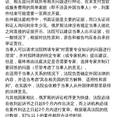
议、相互提问并就所有相关问题进行辩论。在未支付货款
或服务费用的简单索赔（即不涉及外国当事人）中，到案
件结束可能需要一至两次开庭。
在仲裁法庭程序中，书面证据是主要的证据，而口头证词
和证人询问则非常少见。俄罗斯法律没有规定当事人彼此
之间直接的证据开示。法院可以建议当事人出示证据，但
一般情况下，根据对抗性原则，原告和被告均应各自承担
举证责任。
当事人可以请求法院聘请专家“对需要专业知识的问题进行
澄清”，并对拟聘请的特定专家（或专家机构）提出建议。
但是，最终将由法庭决定是否需要专家、选择专家并制订
要回答的问题（尽管考虑了当事人的意见）。
在适用于当事人关系的情况下，法院负责确定外国法律的
内容，并适当考虑“其在相关国的官方解释、适用性和原
则”。在实践中，法院会依赖于当事人从外国律师那里获得
的法律意见。
与其他国家相比，俄罗斯的诉讼程序更为快捷。法院必须
在收到起诉书之日起6个月内作出决定，而上诉机构必须
在案件到达之日起2个月内进行复审。根据最高法院的统
计数据，97% 以上的案件都符合这些时间。