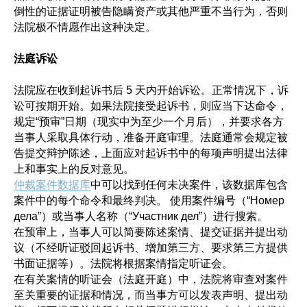
倒性的证据证明被告隐瞒资产或其他严重不当行为，否则
法院极不情愿作出这种决定。
法庭诉讼
法院应在收到起诉书后 5 天内开始诉讼。正常情况下，诉
讼可按期开始。如果法院接受起诉书，则应当下达命令，
规定“预审”日期（现实中为至少一个月后），并要求各方
当事人采取具体行动，准备开庭审理。法庭通常会规定被
告提交辩护陈述，上面应对起诉书中的每项声明提出法律
上和事实上的反对意见。
仲裁案件数据库
中可以找到任何未决案件，该数据库包含
案件中的每个命令和最终判决。 使用案件编号（“Номер
дела”）或当事人名称（“Участник дел”）进行搜索。
在预审上，当事人可以简要陈述案情、提交证据并提出动
议（不经听证驳回起诉书、增加第三方、要求第三方提供
书面证据等）。法院将根据案情指定听证会。
在有关案情的听证会（法庭开庭）中，法院将审查对案件
至关重要的证据和情况，而当事方可以发表声明、提出动